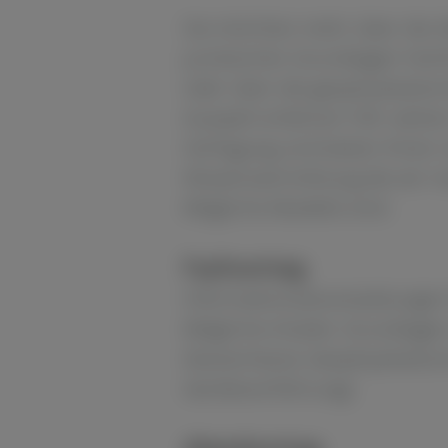
Sie möchten mehr über die A
juristischen Grundlagen hier
oder über die geophysikalisc
Auswahl erfahren? Wir stehe
Verfügung und bieten Ihnen v
Wissensvermittlung die wir m
Mögliche Modelle sind:
Fachvortrag
Informationsveranstaltungen
Mögliche Inhalte: Grundlage
Deutschland, Geophysikalisc
Gerätevorführung).