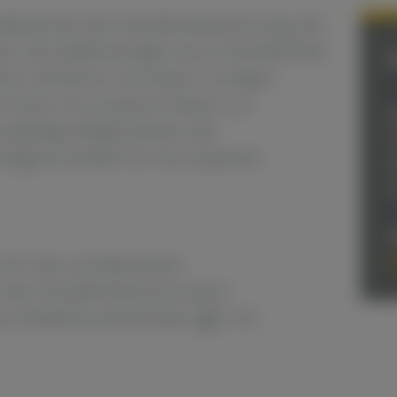
bläufe bei der Kampfmittelräumung, die
für, die Gefährdungen durch Kampfmittel
hen Verfahren und deren richtigen
n Ihnen mit unserem Wissen zur
B
ielfältige Möglichkeiten der
I
aßgeschneidert für Sie anpassen.
w
u
T
i
 für AGs und Behörden.
n der Kampfmittelräumung in
he Detektionsmethoden (ggf. mit