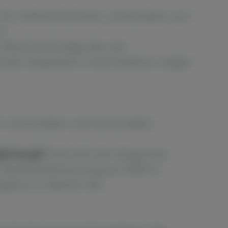
 für Volkshochschulen, Universitäten und
n.
 Übersichtvorträge über die
 oder Geophysik in verschiedenen Längen
r Universitäten und Fachschaften.
ik im Job“
. Wie sieht der Alltag eines
r Kampfmittelräumung aus? Welche
ibt es im Bereich der