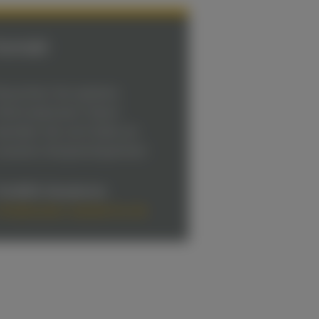
Kontakt
rauchen Sie weitere
nformationen? Dann
enden Sie sich bitte an
nseren Ansprechpartner:
AUBER-Akademie
nfo
@
tauber-akademie.de