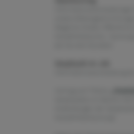
Abendvortrag
Informationsveranstaltungen
andere Bildungseinrichtunge
Mögliche Inhalte: Öffentliche
Kampfmittelsuche, -räumung
(ein bis drei Stunden)
Geophysik im Job
Informationsveranstaltung fü
Vortrag zum Thema:
„Geophys
Geophysikers im Bereich de
Anwendungen der Geophysik g
Kampfmittelräumung?