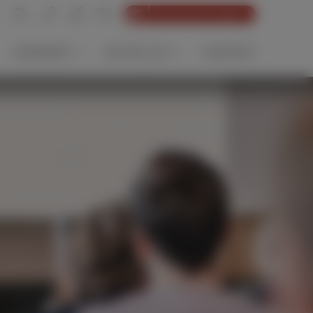
Munitionsfund melden
KARRIERE
AKTUELLES
KONTAKT
gebote
Experten seit
News-Archiv
1964
Presse
Internationale
Akademie
Aktivitäten
nee
Systemtiefbau
m