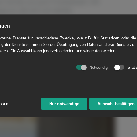
Sie bei uns auch Praxiswissen. Wir
ps an, die sich um Geräte,
kte drehen.
ngen
terne Dienste für verschiedene Zwecke, wie z.B. für Statistiken oder die
g der Dienste stimmen Sie der Übertragung von Daten an diese Dienste zu.
Universitäten und Fachschaften den
kies. Die Auswahl kann jederzeit geändert und widerrufen werden.
r TAUBER-Messgeräte auf dem TAUBER-
nnenzulernen.
Notwendig
Stati
essum
Nur notwendige
Auswahl bestätigen