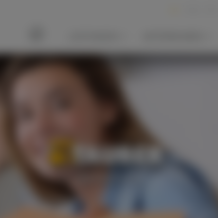
DE
EN
FR
LEISTUNGEN
UNTERNEHMEN
Über uns
Stellenan
Abschlussarbeiten
Benefits
Vorträge & Workshops
TAUBER-
Standorte
Geo-Trai
KAMPFMITTELRÄUMUNG
GEOPHYSIK
Praktiku
Fachplanung
Ingenieur-Geophysik
Kampfmitteldetektion
Magnetik
Kampfmittelbergung
Elektromagnetik (TDEM)
BENEFITS
Kampfmittelbeseitigung
Georadar
Vermessung
Testfeld