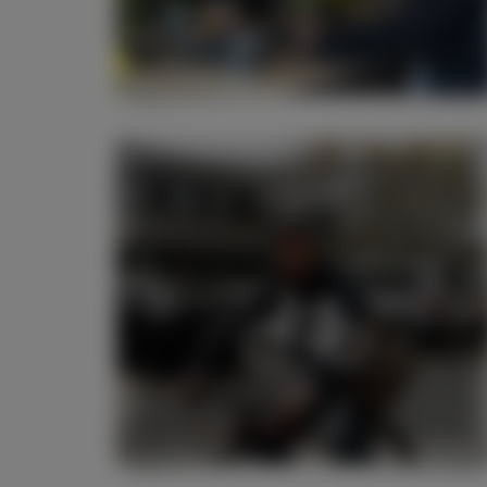
®
JobRad