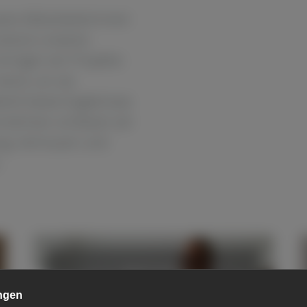
sere Mitarbeiterinnen
zstück unseres
ingen wir Projekte
Hand, um als
rkt beste Ergebnisse
ernehmen schätzen wir
ng, Vertrauen und
.
Karriere
ngen