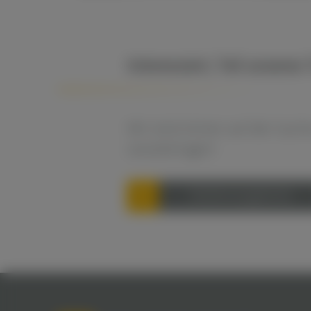
Interessiert, Teil unsere
Wir sind immer auf der Such
voranbringen!
Stellenangebote