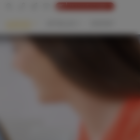
Munitionsfund melden
KARRIERE
AKTUELLES
KONTAKT
gebote
Experten seit
News-Archiv
1964
Presse
Internationale
Akademie
Aktivitäten
nee
Systemtiefbau
m