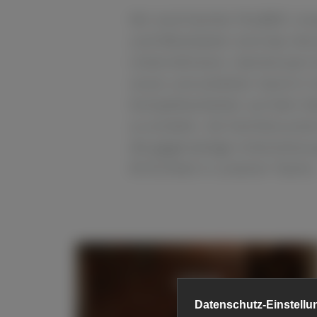
Wir sind Familie TAUBER: Un
und Mitarbeiter sind das Her
Unternehmens. Gemeinsam br
voran und arbeiten Hand in 
Komplettanbieter auf dem Ma
zu erzielen. Als Familienunt
die gegenseitige Unterstützu
Ehrlichkeit in unseren Teams
Urlaub
Datenschutz-Einstellu