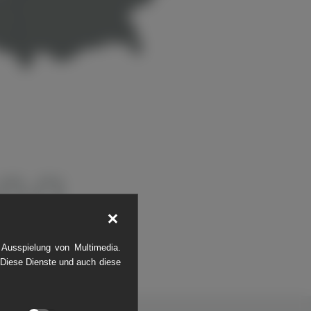
ng
 Ausspielung von Multimedia.
 Diese Dienste und auch diese