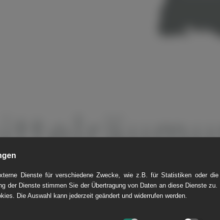
ttelräumu
ngen
terne Dienste für verschiedene Zwecke, wie z.B. für Statistiken oder die
g der Dienste stimmen Sie der Übertragung von Daten an diese Dienste zu.
kies. Die Auswahl kann jederzeit geändert und widerrufen werden.