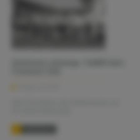
Gemeinsam unterwegs: TAUBER beim
Firmenlauf 2026
Freitag, 26. Juni 2026
Z
wei Firmenläufe, viele Teilnehmende und
ein starkes Miteinander
weiterlesen