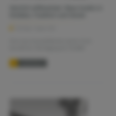
Herzlich willkommen: Neue Azubis in
Elxleben, Frankfurt und Greven
Dienstag, 4. August 2026
D
rei neue Auszubildende starten ihren
beruflichen Werdegang bei TAUBER
weiterlesen