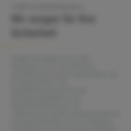
TAUBER Kampfmittelräumdienst
Wir sorgen für Ihre
Sicherheit
TAUBER beschäftigt mehr als 580
Mitarbeiter:innen in den Bereichen
Kampfmittelräumung und Systemtiefbau. Als
Komplettanbieter in der
Kampfmittelräumung reicht das
Dienstleistungsangebot in der
Kampfmittelräumung von der
Luftbildauswertung über die geophysikalische
Untergrundsdetektion bis hin zur Bergung,
Entschärfung und Vernichtung von Munition.