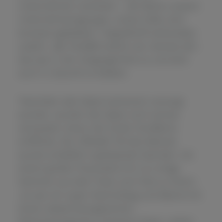
Unternehmen verankert – die Werte unserer
Unternehmensgruppe, unsere DNA, sind
konstant geblieben.“ Kappelhoff verkündete
zudem: „Bei TAUBER stehen wir niemals still –
das war in der Vergangenheit so und wird
auch in Zukunft so bleiben.
“Nachdem alle Gäste kulinarisch versorgt
wurden, wurden die Gäste noch einmal
verzaubert, bevor der DJ die Tanzfläche
eröffnete. Der offizielle Teil des Abends
wurde schließlich spektakulär beendet -mit
einem großen Feuerwerk.Um nur einige
Stimmen aus dem Team zum Fest zu hören:
„Es war ein super Nachmittag und Abend mit
einem abwechslungsreichen
Rahmenprogramm, leckerem Essen, netten