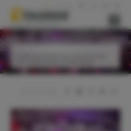
DE
EN
FR
News
TAUBER wird 60 Jahre alt - Ein Grund zum
Feiern Jubiläumsfest mit 650 Gästen
Diesen Artikel teilen