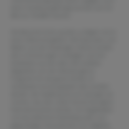
deren Familienangehörige konnten sich ein
Bild von TAUBER machen.
Die Besucher:innen wurden zu Beginn durch
einen Zeittunnel geführt. Mit Exponaten und
Bildern aus der 60-jährigen Historie durften
alle in Erinnerungen schwelgen und sich
Anekdoten aus der alten Zeit erzählen.
Abgesehen von der Zeitreise gab es
Programm für die ganze Familie: Im
Sandkasten konnte gespielt oder sondiert
werden, die Hüpfburg lud zum Springen ein
und bei „Hau-den-Lukas“ konnte die eigene
Kraft demonstriert werden. Ein Nagelbalken
und das elektrische Bullriding luden zum
gegenseitigen Herausfordern ein. Begleitet