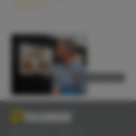
Jubiläumsfeier
weitere Nachrichten
+49
(0) 2571
.
958 84 - 10