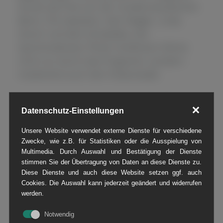
wurde das Fest von der musikal-akustischen
Band „The Speedos“, dem Magier „Cody
Stone“ und dem DJ Kadelka. Der
Sportmoderator Perter Großmann führte
nicht nur durch das Programm, sondern
moderierte auch den Podiumstalk.
Erster Gast des Gesprächs war Manfred
Datenschutz-Einstellungen
Mohnke, ehemaliger Werkstattleiter und
jahrelanges Mitglied des TAUBER-Teams.
Unsere Website verwendet externe Dienste für verschiedene
Mohnke teilte seine Erfahrungen über die
Zwecke, wie z.B. für Statistiken oder die Ausspielung von
Multimedia. Durch Auswahl und Bestätigung der Dienste
gemeisterten Herausforderungen und seine
stimmen Sie der Übertragung von Daten an diese Dienste zu.
Erfolge in der Ausbildung von
Diese Dienste und auch diese Website setzen ggf. auch
Nachwuchstalenten. “Die Zeiten unserer
Cookies. Die Auswahl kann jederzeit geändert und widerrufen
werden.
Betriebswerkstatt, das war schon besonders.
Wenn es hieß, da muss ein Bagger her,
Notwendig