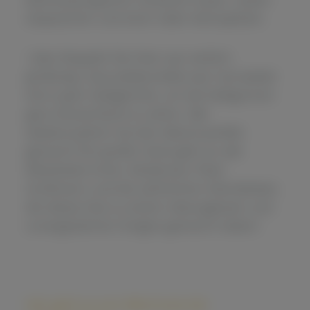
Gesprächen und einer tollen Atmosphäre.
“„Also Respekt! Die Feier war wirklich
großartig.“„Das Jubiläumsfest war mal wieder
eine super Gelegenheit, um die Kolleg:innen
ganz Deutschland zu sehen. Alle
wiederzusehen hat den Abend perfekt
gemacht.“Ein großer Dank geht an alle
Mitarbeiter:innen, Moderator Peter
Großmann und die zahlreichen Dienstleister,
die dieses Fest zu einem reibungslosen und
unvergesslichen Ereignis gemacht haben!
Hier geht es zum Aftermovie der